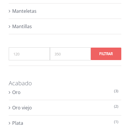
Manteletas
Mantillas
FILTRAR
Precio
Precio
mínimo
máximo
Acabado
(3)
Oro
(2)
Oro viejo
(1)
Plata