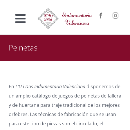
Saltar
al
Toggle
contenido
Inicio
Navigation
Peinetas
Nosotros
Venta online
En
L’U i Dos Indumentaria Valenciana
disponemos de
Confección a medida
un amplio catálogo de juegos de peinetas de fallera
y de huertana para traje tradicional de los mejores
Contacto
orfebres. Las técnicas de fabricación que se usan
para este tipo de piezas son el cincelado, el