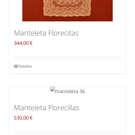
Blog
Carrito
Manteleta Florecitas
Mi cuenta
344,00
€
Detalles
Manteleta Florecillas
530,00
€