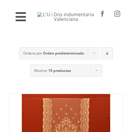
Saltar
al
Toggle
contenido
Inicio
Navigation
Ordena por
Orden predeterminado
Nosotros
Mostrar
15 productos
Venta online
Confección a medida
Contacto