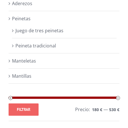
Aderezos
Peinetas
Juego de tres peinetas
Peineta tradicional
Manteletas
Mantillas
Precio:
—
FILTRAR
180 €
530 €
Precio
Precio
mínimo
máximo