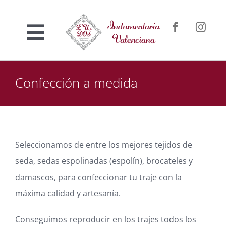
Saltar
al
Toggle
contenido
Inicio
Navigation
Confección a medida
Nosotros
Venta online
Seleccionamos de entre los mejores tejidos de
seda, sedas espolinadas (espolín), brocateles y
Confección a medida
damascos, para confeccionar tu traje con la
máxima calidad y artesanía.
Contacto
Conseguimos reproducir en los trajes todos los