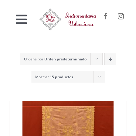
Saltar
al
Toggle
contenido
Inicio
Navigation
Nosotros
Ordena por
Orden predeterminado
Mostrar
15 productos
Venta online
Confección a medida
Contacto