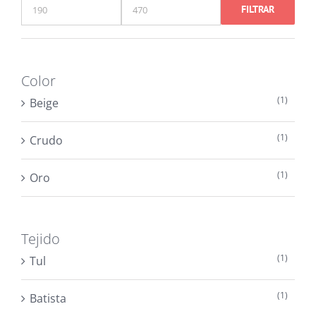
FILTRAR
Precio
Precio
mínimo
máximo
Color
(1)
Beige
(1)
Crudo
(1)
Oro
Tejido
(1)
Tul
(1)
Batista