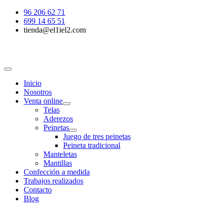
Saltar
96 206 62 71
al
699 14 65 51
contenido
tienda@el1iel2.com
Toggle
Navigation
Inicio
Nosotros
Venta online
Telas
Aderezos
Peinetas
Juego de tres peinetas
Peineta tradicional
Manteletas
Mantillas
Confección a medida
Trabajos realizados
Contacto
Blog