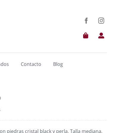
ados
Contacto
Blog
o
s
on piedras cristal black y perla. Talla mediana.