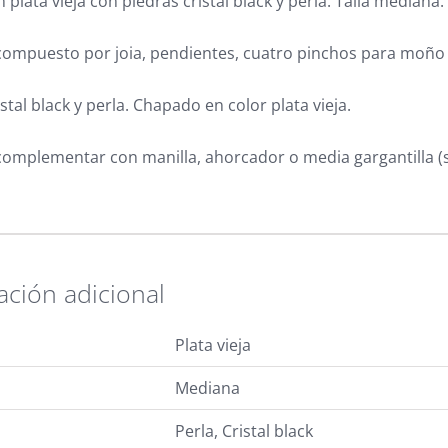
 plata vieja con piedras cristal black y perla. Talla mediana.
ompuesto por joia, pendientes, cuatro pinchos para moño y
stal black y perla. Chapado en color plata vieja.
omplementar con manilla, ahorcador o media gargantilla (s
ación adicional
Plata vieja
Mediana
Perla, Cristal black