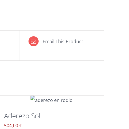
Email This Product
Aderezo Sol
504,00
€