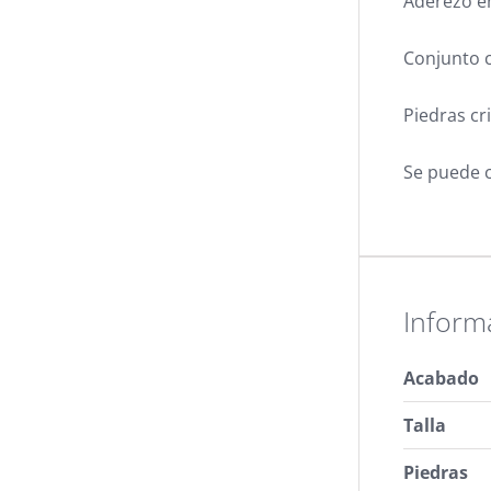
Aderezo en
Conjunto c
Piedras cri
Se puede c
Inform
Acabado
Talla
Piedras