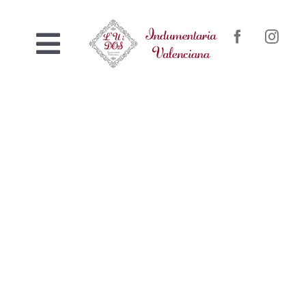
Saltar
al
Toggle
contenido
Inicio
Navigation
Nosotros
Venta online
Confección a medida
Contacto