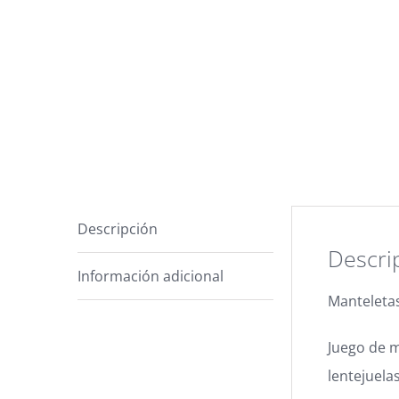
Descripción
Descri
Información adicional
Manteletas
Juego de m
lentejuela