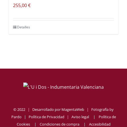
255,00
€
Detalles
© 2022 | Desarrollado por
MagentaWeb
| Fotografía by
Pardo
|
Política de Privacidad
|
Aviso legal
|
Política de
Cookies
|
Condiciones de compra
|
Accesibilidad