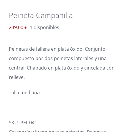
Blog
Peineta Campanilla
Carrito
239,00
€
1 disponibles
Mi cuenta
Peinetas de fallera en plata óxido. Conjunto
compuesto por dos peinetas laterales y una
central. Chapado en plata óxido y cincelada con
relieve.
Talla mediana.
SKU:
PEI_041
Categorías:
Juego de tres peinetas
,
Peinetas