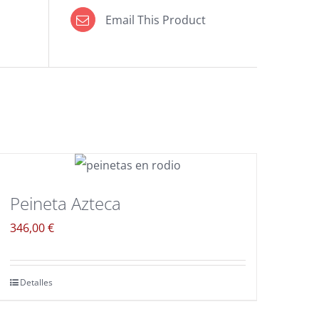
Email This Product
Peineta Azteca
346,00
€
Detalles