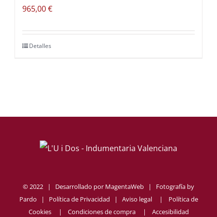
965,00
€
Detalles
© 2022 | Desarrollado por
MagentaWeb
| Fotografía by
Pardo
|
Política de Privacidad
|
Aviso legal
|
Política de
Cookies
|
Condiciones de compra
|
Accesibilidad