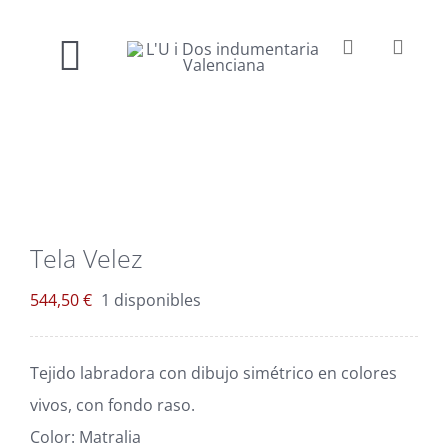
Saltar
al
Toggle
contenido
Inicio
Navigation
Nosotros
Tela Velez
Venta online
544,50
€
1 disponibles
Confección a medida
Tejido labradora con dibujo simétrico en colores
Contacto
vivos, con fondo raso.
Color: Matralia