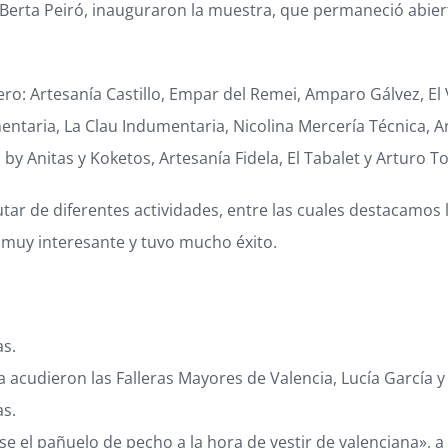
y Berta Peiró, inauguraron la muestra, que permaneció abier
o: Artesanía Castillo, Empar del Remei, Amparo Gálvez, El V
entaria, La Clau Indumentaria, Nicolina Mercería Técnica, A
a by Anitas y Koketos, Artesanía Fidela, El Tabalet y Arturo 
ar de diferentes actividades, entre las cuales destacamos la
ó muy interesante y tuvo mucho éxito.
as.
la acudieron las Falleras Mayores de Valencia, Lucía García y
as.
se el pañuelo de pecho a la hora de vestir de valenciana», a