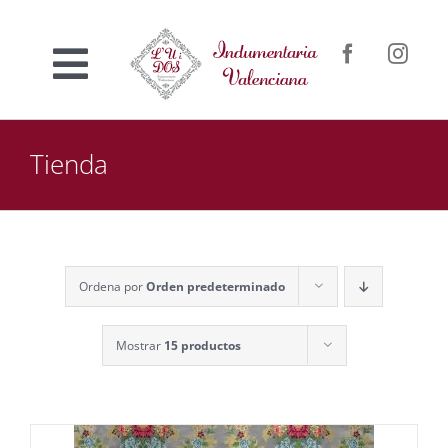
Saltar
al
Toggle
contenido
Inicio
Navigation
Tienda
Nosotros
Venta online
Ordena por
Orden predeterminado
Confección a medida
Mostrar
15 productos
Contacto