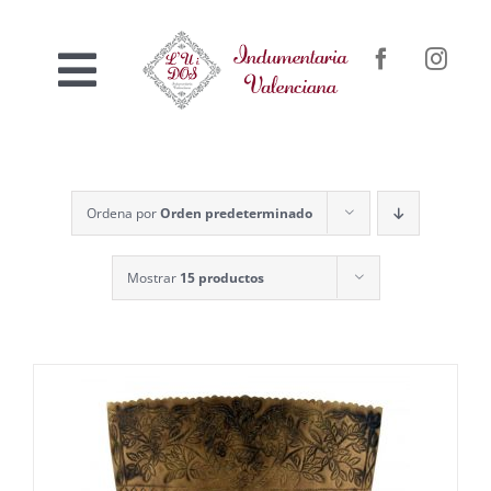
Saltar
al
Toggle
contenido
Inicio
Navigation
Nosotros
Ordena por
Orden predeterminado
Mostrar
15 productos
Venta online
Confección a medida
Contacto