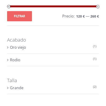
Precio:
—
FILTRAR
120 €
260 €
Precio
Precio
mínimo
máximo
Acabado
(1)
Oro viejo
(1)
Rodio
Talla
(2)
Grande