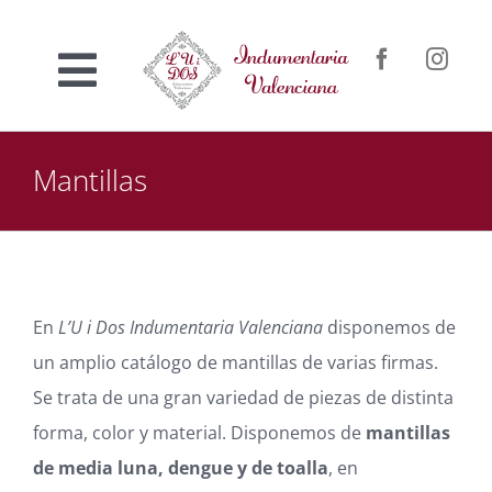
Saltar
al
Toggle
contenido
Inicio
Navigation
Mantillas
Nosotros
Venta online
En
L’U i Dos Indumentaria Valenciana
disponemos de
Confección a medida
un amplio catálogo de mantillas de varias firmas.
Se trata de una gran variedad de piezas de distinta
Contacto
forma, color y material. Disponemos de
mantillas
de media luna, dengue y de toalla
, en