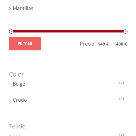
Mantillas
Precio:
—
FILTRAR
140 €
400 €
Precio
Precio
mínimo
máximo
Color
(5)
Beige
(5)
Crudo
Tejido
(9)
Tul