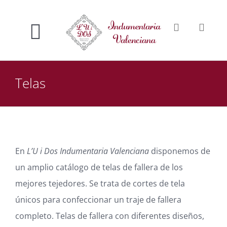
Saltar
al
Toggle
contenido
Inicio
Navigation
Telas
Nosotros
Venta online
En
L’U i Dos Indumentaria Valenciana
disponemos de
Confección a medida
un amplio catálogo de telas de fallera de los
mejores tejedores. Se trata de cortes de tela
Contacto
únicos para confeccionar un traje de fallera
completo. Telas de fallera con diferentes diseños,