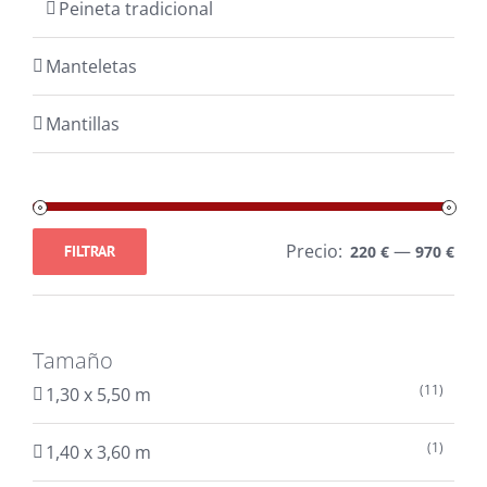
Peineta tradicional
Manteletas
Mantillas
Precio:
—
FILTRAR
220 €
970 €
Precio
Precio
mínimo
máximo
Tamaño
(11)
1,30 x 5,50 m
(1)
1,40 x 3,60 m