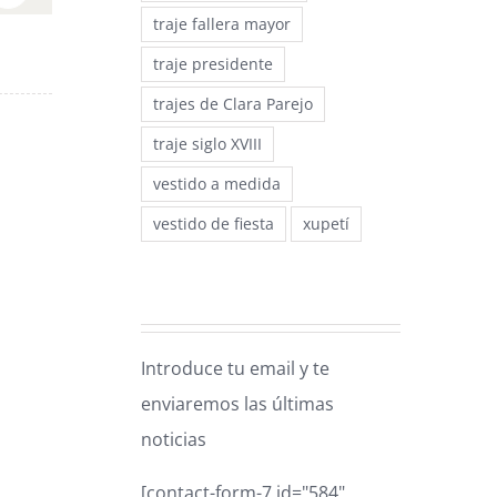
traje fallera mayor
traje presidente
trajes de Clara Parejo
traje siglo XVIII
Nuevos trabajos 2022
Blusones 
vestido a medida
4 marzo, 2022
18 febrero, 202
vestido de fiesta
xupetí
Introduce tu email y te
enviaremos las últimas
noticias
[contact-form-7 id="584"