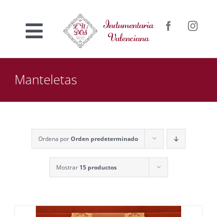
Saltar
al
Toggle
contenido
Inicio
Navigation
Manteletas
Nosotros
Venta online
Ordena por
Orden predeterminado
Confección a medida
Mostrar
15 productos
Contacto