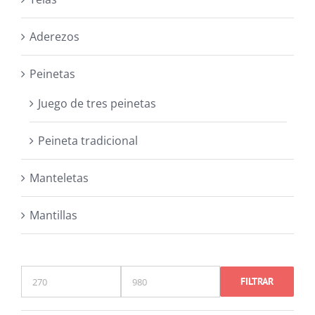
Aderezos
Peinetas
Juego de tres peinetas
Peineta tradicional
Manteletas
Mantillas
FILTRAR
Precio
Precio
mínimo
máximo